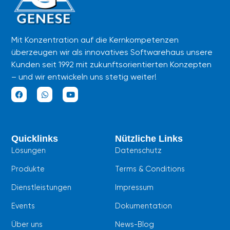
Mit Konzentration auf die Kernkompetenzen
überzeugen wir als innovatives Softwarehaus unsere
Kunden seit 1992 mit zukunftsorientierten Konzepten
– und wir entwickeln uns stetig weiter!
F
W
Y
a
h
o
c
a
u
e
t
t
b
s
u
Quicklinks
Nützliche Links
o
a
b
o
p
e
Lösungen
Datenschutz
k
p
Produkte
Terms & Conditions
Dienstleistungen
Impressum
Events
Dokumentation
Über uns
News-Blog