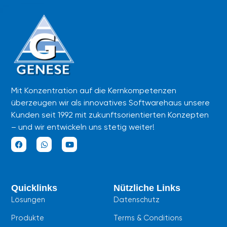
Mit Konzentration auf die Kernkompetenzen
überzeugen wir als innovatives Softwarehaus unsere
Kunden seit 1992 mit zukunftsorientierten Konzepten
– und wir entwickeln uns stetig weiter!
F
W
Y
a
h
o
c
a
u
e
t
t
b
s
u
Quicklinks
Nützliche Links
o
a
b
o
p
e
Lösungen
Datenschutz
k
p
Produkte
Terms & Conditions