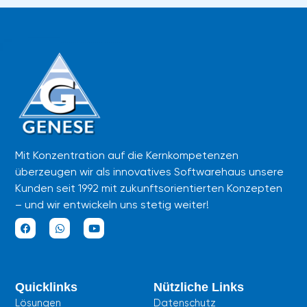
Mit Konzentration auf die Kernkompetenzen
überzeugen wir als innovatives Softwarehaus unsere
Kunden seit 1992 mit zukunftsorientierten Konzepten
– und wir entwickeln uns stetig weiter!
F
W
Y
a
h
o
c
a
u
e
t
t
b
s
u
Quicklinks
Nützliche Links
o
a
b
o
p
e
Lösungen
Datenschutz