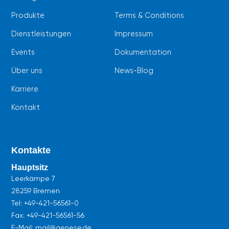
k
p
Produkte
Terms & Conditions
Dienstleistungen
Impressum
Events
Dokumentation
Über uns
News-Blog
Karriere
Kontakt
Kontakte
Hauptsitz
Leerkämpe 7
28259 Bremen
Tel:
+49-421-56561-0
Fax: +49-421-56561-56
E-Mail: mail@genese.de