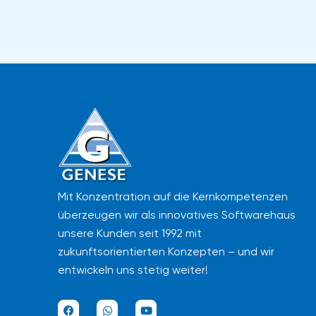
Mit Konzentration auf die Kernkompetenzen
überzeugen wir als innovatives Softwarehaus
unsere Kunden seit 1992 mit
zukunftsorientierten Konzepten – und wir
entwickeln uns stetig weiter!
F
W
Y
a
h
o