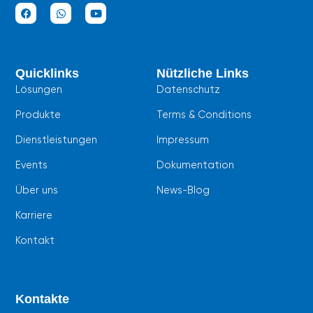
F
W
Y
a
h
o
c
a
u
e
t
t
b
s
u
Quicklinks
Nützliche Links
o
a
b
o
p
e
Lösungen
Datenschutz
k
p
Produkte
Terms & Conditions
Dienstleistungen
Impressum
Events
Dokumentation
Über uns
News-Blog
Karriere
Kontakt
Kontakte