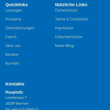
b
s
u
Quicklinks
Nützliche Links
o
a
b
o
p
e
Lösungen
Datenschutz
k
p
Produkte
Terms & Conditions
Dienstleistungen
Impressum
Events
Dokumentation
Über uns
News-Blog
Karriere
Kontakt
Kontakte
Hauptsitz
Leerkämpe 7
28259 Bremen
Tel:
+49-421-56561-0