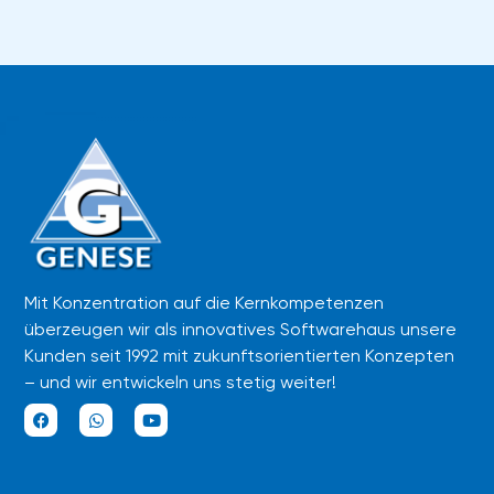
Mit Konzentration auf die Kernkompetenzen
überzeugen wir als innovatives Softwarehaus unsere
Kunden seit 1992 mit zukunftsorientierten Konzepten
– und wir entwickeln uns stetig weiter!
F
W
Y
a
h
o
c
a
u
e
t
t