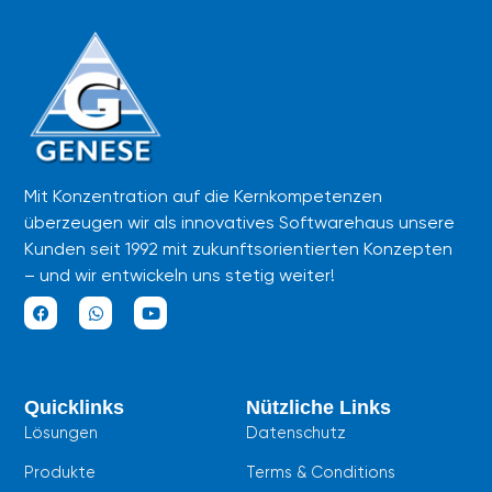
Mit Konzentration auf die Kernkompetenzen
überzeugen wir als innovatives Softwarehaus unsere
Kunden seit 1992 mit zukunftsorientierten Konzepten
– und wir entwickeln uns stetig weiter!
F
W
Y
a
h
o
c
a
u
e
t
t
b
s
u
Quicklinks
Nützliche Links
o
a
b
o
p
e
Lösungen
Datenschutz
k
p
Produkte
Terms & Conditions