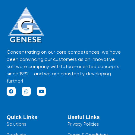
Concentrating on our core competences, we have
been convincing our customers as an innovative
software company with future-oriented concepts
since 1992 – and we are constantly developing
further!
F
W
Y
a
h
o
c
a
u
e
t
t
b
s
u
Quick Links
Useful Links
o
a
b
o
p
e
Solutions
Privacy Policies
k
p