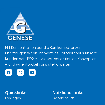
Mit Konzentration auf die Kernkompetenzen
überzeugen wir als innovatives Softwarehaus unsere
Kunden seit 1992 mit zukunftsorientierten Konzepten
– und wir entwickeln uns stetig weiter!
F
W
Y
a
h
o
c
a
u
e
t
t
b
s
u
Quicklinks
Nützliche Links
o
a
b
o
p
e
Lösungen
Datenschutz
k
p